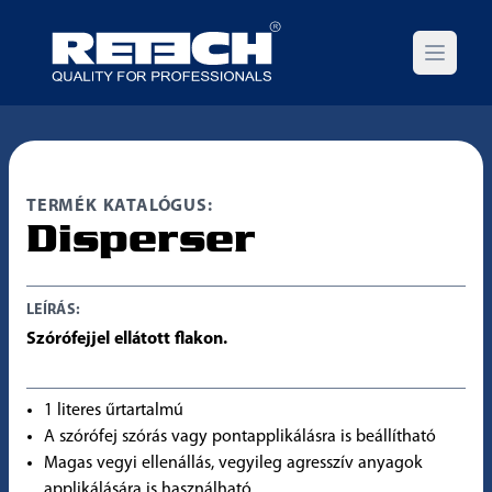
Open m
TERMÉK KATALÓGUS:
Disperser
LEÍRÁS:
Szórófejjel ellátott flakon.
1 literes űrtartalmú
A szórófej szórás vagy pontapplikálásra is beállítható
Magas vegyi ellenállás, vegyileg agresszív anyagok
applikálására is használható