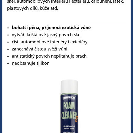
skel, automobilových interiérů i exteriérů, čalounění, látek,
plastových dílů, kůže atd.
bohatší pěna, příjemná exotická vůně
vytváří křišťálově jasný povrch skel
čistí automobilové interiéry i exteriéry
zanechává čistou svěží vůni
antistatický povrch nepřitahuje prach
neobsahuje silikon